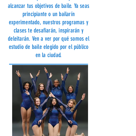
alcanzar tus objetivos de baile. Ya seas
principiante o un bailarín
experimentado, nuestros programas y
clases te desafiarán, inspirarán y
deleitarán. Ven a ver por qué somos el
estudio de baile elegido por el público
en la ciudad.