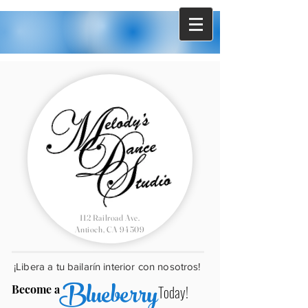
112 Railroad Ave.
Antioch, CA 94509
¡Libera a tu bailarín interior con nosotros!
Blueberry
Become a
Today!